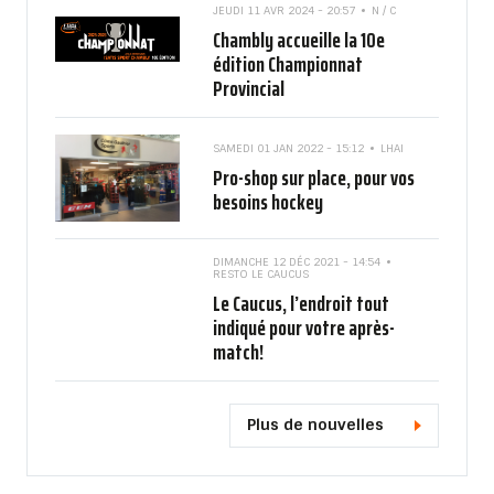
JEUDI 11 AVR 2024 - 20:57
N / C
Chambly accueille la 10e
édition Championnat
Provincial
SAMEDI 01 JAN 2022 - 15:12
LHAI
Pro-shop sur place, pour vos
besoins hockey
DIMANCHE 12 DÉC 2021 - 14:54
RESTO LE CAUCUS
Le Caucus, l’endroit tout
indiqué pour votre après-
match!
Plus de nouvelles