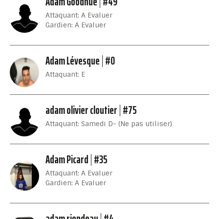
Adam Goodhue
#49
Attaquant: A Evaluer
Gardien: A Evaluer
Adam Lévesque
#0
Attaquant: E
adam olivier cloutier
#75
Attaquant: Samedi D- (Ne pas utiliser)
Adam Picard
#35
Attaquant: A Evaluer
Gardien: A Evaluer
adam riendeau
#4